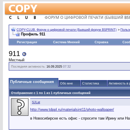
COPY-CLUB. Форум о цифровой печати (Бывший форум BSPRINT)
>
Польз
Профиль 911
Регистрация
Система Мнений
Справка
Соо
911
Местный
Последняя активность:
16.09.2025
07:32
Публичные сообщения
Обо мне
Статистика
Активность в 
Отображение с 1 по
1
из
1
публичных сообщений
SJLat
http://www.tdppl.ru/materialsint11/photo-wallpaper/
в Новосибирске есть офис - спросите там Ирину или Н