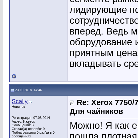
лидирующие по
сотрудничеств
вперед. Ведь 
оборудование и
приятным ценам
вкладывать ср
23.10.2018, 14:46
Scally
Re: Xerox 7750
Новичок
Для чайников
Регистрация: 07.06.2014
Адрес: Ижевск
Можно! Я как е
Сообщений: 3
Сказал(а) спасибо: 0
Поблагодарили 0 раз(а) в 0
пошла плотная,
сообщениях