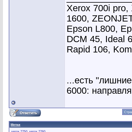
Xerox 700i pro
1600, ZEONJET
Epson L800, Ep
DCM 45, Ideal 
Rapid 106, Kom
...есть "лишни
6000: направля
Стра
Метки
xerox 7750
,
xerox 7760