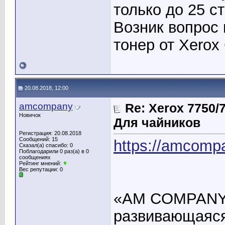
только до 25 с
Возник вопрос 
тонер от Xerox
20.08.2018, 12:00
amcompany
Re: Xerox 7750
Новичок
Для чайников
Регистрация: 20.08.2018
Сообщений: 15
https://amcomp
Сказал(а) спасибо: 0
Поблагодарили 0 раз(а) в 0
сообщениях
Рейтинг мнений:
Вес репутации:
0
«AM COMPANY» 
развивающаяся