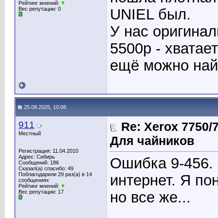
Рейтинг мнений:
Вес репутации:
0
UNIEL был.
У нас оригинал
5500р - хватае
ещё можно най
25.08.2025, 10:08
911
Re: Xerox 7750
Местный
Для чайников
Регистрация: 11.04.2010
Адрес: Сибирь
Ошибка 9-456.
Сообщений: 186
Сказал(а) спасибо: 49
Поблагодарили 29 раз(а) в 14
интернет. Я по
сообщениях
Рейтинг мнений:
Вес репутации:
17
но все же...
_____________