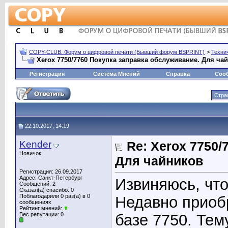
COPY-CLUB. Форум о цифровой печати (Бывший форум BSPRINT)
>
Техни
Xerox 7750/7760 Покупка заправка обслуживание. Для ча
Регистрация
Система Мнений
Справка
Соо
Стра
22.10.2017, 14:19
Kender
Re: Xerox 7750
Новичок
Для чайников
Регистрация: 26.09.2017
Адрес: Санкт-Петербург
Извиняюсь, что
Сообщений: 2
Сказал(а) спасибо: 0
Поблагодарили 0 раз(а) в 0
Недавно приоб
сообщениях
Рейтинг мнений:
Вес репутации:
0
базе 7750. Тем