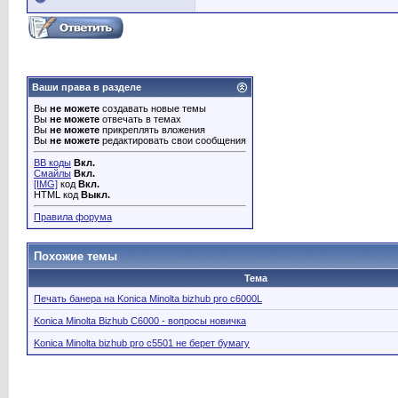
Ваши права в разделе
Вы
не можете
создавать новые темы
Вы
не можете
отвечать в темах
Вы
не можете
прикреплять вложения
Вы
не можете
редактировать свои сообщения
BB коды
Вкл.
Смайлы
Вкл.
[IMG]
код
Вкл.
HTML код
Выкл.
Правила форума
Похожие темы
Тема
Печать банера на Konica Minolta bizhub pro c6000L
Konica Minolta Bizhub C6000 - вопросы новичка
Konica Minolta bizhub pro c5501 не берет бумагу