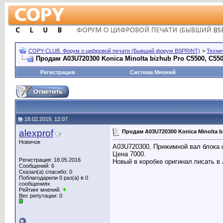
COPY-CLUB. Форум о цифровой печати (Бывший форум BSPRINT)
>
Техни
Продам A03U720300 Konica Minolta bizhub Pro C5500, C550
Регистрация
Система Мнений
18.02.2019, 12:07
alexprof
Продам A03U720300 Konica Minolta bi
Новичок
A03U720300, Прижимной вал блока фик
Цена 7000.
Регистрация: 18.05.2016
Новый в коробке оригинал.писать в
Сообщений: 6
Сказал(а) спасибо: 0
Поблагодарили 0 раз(а) в 0
сообщениях
Рейтинг мнений:
Вес репутации:
0