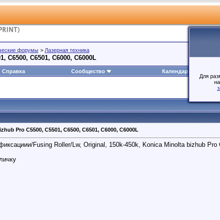
ческие форумы
>
Лазерная техника
1, C6500, C6501, C6000, C6000L
Справка
Сообщество
Календарь
Для раз
на
з
zhub Pro C5500, C5501, C6500, C6501, C6000, C6000L
сациии/Fusing Roller/Lw, Original, 150k-450k, Konica Minolta bizhub Pro
 личку