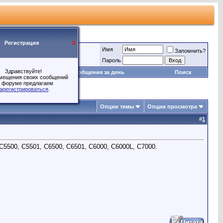
Регистрация
X
Имя
Запомнить?
Пароль
Здравствуйте!
Игры
Сообщения за день
Поиск
мещения своих сообщений
 форуме предлагаем
арегистрироваться
.
Опции темы
Опции просмотра
#
1
 C5500, C5501, C6500, C6501, C6000, C6000L, C7000.