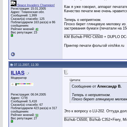
Space Invaders Champion!
Как я уже говорил, аппарат печатат
Регистрация: 15.01.2005
Качество печати мне очень нравитс
Адрес: Тюменская обл.
Сообщений: 1,999
Сказал(а) спасибо: 125
Теперь о неприятном.
Поблагодарили 163 раз(а) в 86
Плохо берет глянцевую меловку из
сообщениях
застревания бумаги (печатали на 15
Рейтинг мнений:
40
__________________
Вес репутации:
23
KM Bizhub PRO C6500 + DUPLO DC-
Принтер печати фольгой virshke.ru
07.11.2007, 11:30
ILIAS
Модератор
Цитата:
Сообщение от
Александр В.
Регистрация: 06.04.2005
Теперь о неприятном.
Адрес: СПб
Плохо берет глянцевую меловку
Сообщений: 5,418
Сказал(а) спасибо: 67
Поблагодарили 423 раз(а) в 317
Это к вопросу о LU-202. Оттуда дол
сообщениях
Рейтинг мнений:
__________________
53
Вес репутации:
27
Bizhub C6500, Bizhub C352+Fiery, Mi