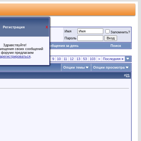
Регистрация
X
Имя
Запомнить?
Пароль
Здравствуйте!
Игры
Сообщения за день
Поиск
мещения своих сообщений
 форуме предлагаем
арегистрироваться
.
з 120
<
1
2
3
4
5
6
7
8
9
10
11
12
13
53
103
>
Последняя
»
Опции темы
Опции просмотра
#
21