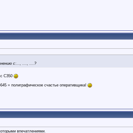
нию с:..., ...., ....?
и с С350
645 = полиграфическое счастье оперативщика!
которыми впечатлениями.