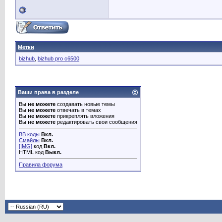
Метки
bizhub
,
bizhub pro c6500
Ваши права в разделе
Вы
не можете
создавать новые темы
Вы
не можете
отвечать в темах
Вы
не можете
прикреплять вложения
Вы
не можете
редактировать свои сообщения
BB коды
Вкл.
Смайлы
Вкл.
[IMG]
код
Вкл.
HTML код
Выкл.
Правила форума