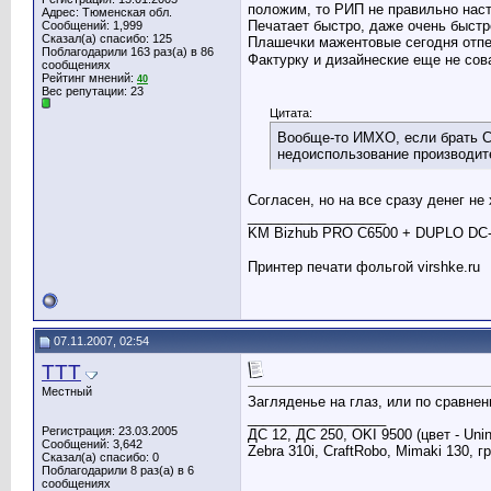
положим, то РИП не правильно наст
Адрес: Тюменская обл.
Печатает быстро, даже очень быстр
Сообщений: 1,999
Сказал(а) спасибо: 125
Плашечки мажентовые сегодня отпе
Поблагодарили 163 раз(а) в 86
Фактурку и дизайнеские еще не сов
сообщениях
Рейтинг мнений:
40
Вес репутации:
23
Цитата:
Вообще-то ИМХО, если брать С6
недоиспользование производит
Согласен, но на все сразу денег не
__________________
KM Bizhub PRO C6500 + DUPLO DC-
Принтер печати фольгой virshke.ru
07.11.2007, 02:54
TTT
Местный
Загляденье на глаз, или по сравнению с
__________________
Регистрация: 23.03.2005
ДС 12, ДС 250, OKI 9500 (цвет - Uni
Сообщений: 3,642
Zebra 310i, CraftRobo, Mimaki 130, 
Сказал(а) спасибо: 0
Поблагодарили 8 раз(а) в 6
сообщениях