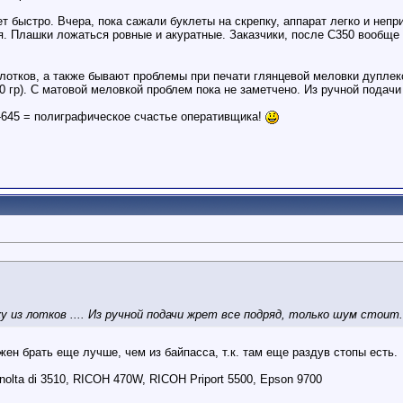
ет быстро. Вчера, пока сажали буклеты на скрепку, аппарат легко и неп
я. Плашки ложаться ровные и акуратные. Заказчики, после С350 вообще
 лотков, а также бывают проблемы при печати глянцевой меловки дупле
0 гр). С матовой меловкой проблем пока не заметчено. Из ручной подачи
645 = полиграфическое счастье оперативщика!
 из лотков .... Из ручной подачи жрет все подряд, только шум стоит.
жен брать еще лучше, чем из байпасса, т.к. там еще раздув стопы есть.
nolta di 3510, RICOH 470W, RICOH Priport 5500, Epson 9700