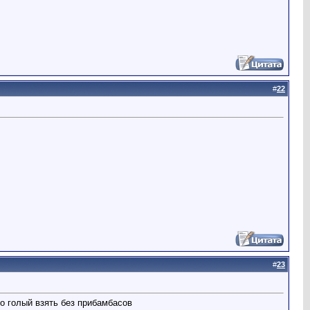
#
22
#
23
то голый взять без прибамбасов