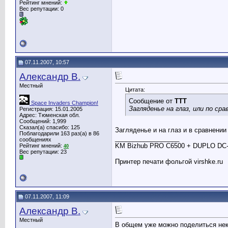
Рейтинг мнений:
Вес репутации:
0
07.11.2007, 10:57
Александр В.
Местный
Цитата:
Сообщение от
TTT
Space Invaders Champion!
Загляденье на глаз, или по сравне
Регистрация: 15.01.2005
Адрес: Тюменская обл.
Сообщений: 1,999
Сказал(а) спасибо: 125
Загляденье и на глаз и в сравнени
Поблагодарили 163 раз(а) в 86
__________________
сообщениях
KM Bizhub PRO C6500 + DUPLO DC-
Рейтинг мнений:
40
Вес репутации:
23
Принтер печати фольгой virshke.ru
07.11.2007, 11:09
Александр В.
Местный
В общем уже можно поделиться не