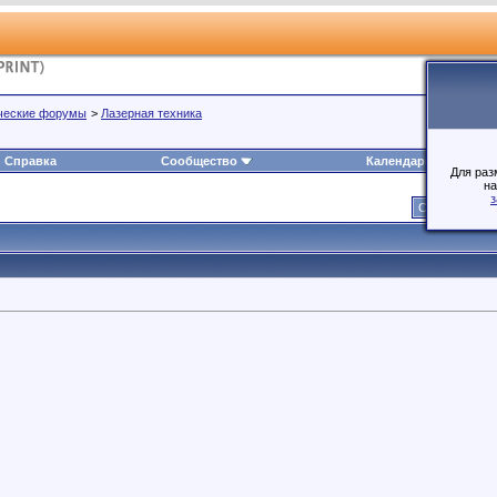
ческие форумы
>
Лазерная техника
Справка
Сообщество
Календарь
Для раз
на
з
Страница 3 и