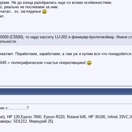
роим. Не до конца разобрались еще со всеми особенностями.
о, реально не поспеваем за ним.
чатал.. эх, загляденье
ал.
500 (С5500), то надо кассету LU-202 и финишер-буклетмэйкер. Иначе с
ельности.
 хватает. Поработаем, заработаем, а там уж и купим все что понадобится
645 = полиграфическое счастье оперативщика!
:..., ...., ....?
net), НР 130,Epson 7800, Epson R220, Roland 645, НР 35100, Infiniti 33VC
граверы: SD1212, Меркурий 25)