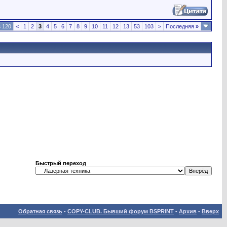
з 120
<
1
2
3
4
5
6
7
8
9
10
11
12
13
53
103
>
Последняя
»
Быстрый переход
Обратная связь
-
COPY-CLUB. Бывший форум BSPRINT
-
Архив
-
Вверх