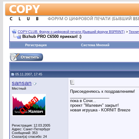
COPY-CLUB. Форум о цифровой печати (Бывший форум BSPRINT)
>
Техни
Bizhub PRO C6500 приехал! :)
Регистрация
Система Мнений
05.11.2007, 17:45
sansan
Местный
Присоеденяюсь к поздравлениям!
__________________
пока в Сочи...
проект "Малевич" закрыт!
новая игрушка - KORNIT Breeze
Регистрация: 12.03.2005
Адрес: Санкт-Петербург
Сообщений: 353
Сказал(а) спасибо: 24