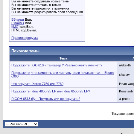
Вы
не можете
создавать новые темы
Вы
не можете
отвечать в темах
Вы
не можете
прикреплять вложения
Вы
не можете
редактировать свои сообщения
BB коды
Вкл.
Смайлы
Вкл.
[IMG]
код
Вкл.
HTML код
Выкл.
Правила форума
Похожие темы
Тема
Подскажите , Oki 610 и тачкавер ? Реально юзать или нет ?
aleks-th
Подскажите, что заменять или чистить, если печатает так… Epson
shanay
c900
Что покупать Xerox 7750 или 7760
Иван Фед
Подскажите: Ideal 4850-95 EP или Ideal 6550-95 EP?
Konstantin
RICOH 6513 б/у - Покупать или не покупать?
a-press
Текущее врем