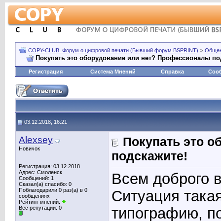
COPY-CLUB. Форум о цифровой печати (Бывший форум BSPRINT)
>
Обще
Покупать это оборудование или нет? Профессионалы по
Регистрация
Система Мнений
Справка
Соо
03.12.2018, 16:21
Alexsey
Покупать это о
Новичок
подскажите!
Регистрация: 03.12.2018
Адрес: Смоленск
Всем доброго в
Сообщений: 1
Сказал(а) спасибо: 0
Поблагодарили 0 раз(а) в 0
Ситуация такая
сообщениях
Рейтинг мнений:
Вес репутации:
0
типографию, по