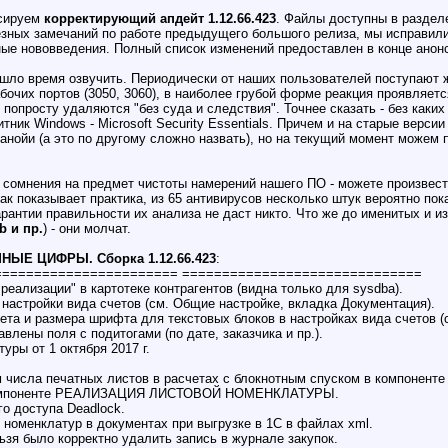
нсируем
корректирующий апдейт 1.12.66.423
. Файлы доступны в разде
езных замечаний по работе предыдущего большого релиза, мы исправили
ые нововведения. Полный список изменений предоставлен в конце анон
ишло время озвучить. Периодически от наших пользователей поступают 
бочих портов (3050, 3060), в наиболее грубой форме реакция проявляе
xe) попросту удаляются "без суда и следствия". Точнее сказать - без ка
ник Windows - Microsoft Security Essentials. Причем и на старые верси
анойи (а это по другому сложно назвать), но на текущий момент можем 
т сомнения на предмет чистоты намерений нашего ПО - можете произвес
Как показывает практика, из 65 антивирусов несколько штук вероятно пок
рантии правильности их анализа не даст никто. Что же до именитых и и
b и пр.
) - они молчат.
МНЫЕ ЦИФРЫ. Сборка 1.12.66.423
:
======================= ==============================
еализации" в картотеке контрагентов (видна только для sysdba).
 настройки вида счетов (см. Общие настройке, вкладка Документация).
та и размера шрифта для текстовых блоков в настройках вида счетов (
влены поля с подитогами (по дате, заказчика и пр.).
ры от 1 октября 2017 г.
ем числа печатных листов в расчетах с блокнотным спуском в комп
в компоненте РЕАЛИЗАЦИЯ ЛИСТОВОЙ НОМЕНКЛАТУРЫ.
о доступа Deadlock.
 номенклатур в документах при выгрузке в 1С в файлах xml.
ьзя было корректно удалить запись в журнале закупок.