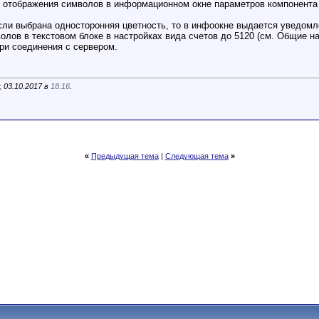
о отображения символов в информационном окне параметров компонента (
, если выбрана односторонняя цветность, то в инфоокне выдается уведо
олов в текстовом блоке в настройках вида счетов до 5120 (см. Общие на
ри соединения с сервером.
; 03.10.2017 в
18:16
.
«
Предыдущая тема
|
Следующая тема
»