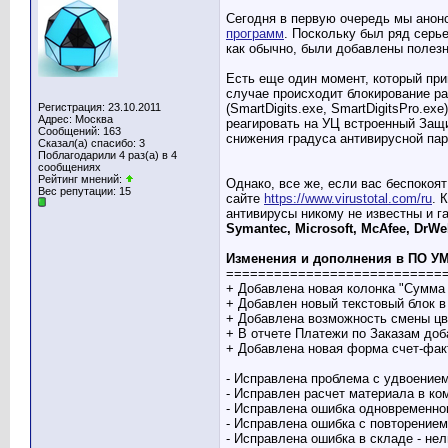
Сегодня в первую очередь мы ано
программ
. Поскольку был ряд серь
как обычно, были добавлены полезн
Есть еще один момент, который пр
случае происходит блокирование ра
Регистрация: 23.10.2011
(SmartDigits.exe, SmartDigitsPro.e
Адрес: Москва
реагировать на УЦ встроенный Защит
Сообщений: 163
снижения градуса антивирусной пар
Сказал(а) спасибо: 3
Поблагодарили 4 раз(а) в 4
сообщениях
Рейтинг мнений:
Однако, все же, если вас беспокоя
Вес репутации:
15
сайте
https://www.virustotal.com/ru
. 
антивирусы никому не известны и га
Symantec, Microsoft, McAfee, DrWe
Изменения и дополнения в ПО У
===========================
+ Добавлена новая колонка "Сумма р
+ Добавлен новый текстовый блок в
+ Добавлена возможность смены цве
+ В отчете Платежи по Заказам доба
+ Добавлена новая форма счет-факту
- Исправлена проблема с удвоени
- Исправлен расчет материала 
- Исправлена ошибка одновременног
- Исправлена ошибка с повторением
- Исправлена ошибка в складе - нел