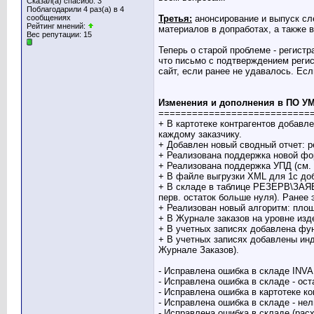
Сказал(а) спасибо: 3
Поблагодарили 4 раз(а) в 4
сообщениях
Третья:
анонсирование и выпуск сл
Рейтинг мнений:
материалов в допработах, а также 
Вес репутации:
15
Теперь о старой проблеме - регист
что письмо с подтверждением регис
сайт, если ранее не удавалось. Ес
Изменения и дополнения в ПО УМ
===========================
+ В картотеке контрагентов добавл
каждому заказчику.
+ Добавлен новый сводный отчет: р
+ Реализована поддержка новой фо
+ Реализована поддержка УПД (см.
+ В файле выгрузки XML для 1с до
+ В складе в таблице РЕЗЕРВ\ЗАЯВ
перв. остаток больше нуля). Ранее
+ Реализован новый алгоритм: площ
+ В Журнале заказов на уровне изд
+ В учетных записях добавлена фун
+ В учетных записях добавлены ин
Журнале Заказов).
- Исправлена ошибка в складе INVA
- Исправлена ошибка в складе - ост
- Исправлена ошибка в картотеке к
- Исправлена ошибка в складе - не
- Исправлена ошибка в складе (расх