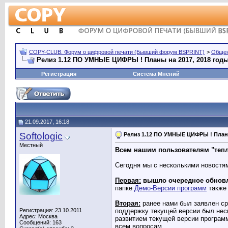
COPY-CLUB. Форум о цифровой печати (Бывший форум BSPRINT)
>
Обще
Релиз 1.12 ПО УМНЫЕ ЦИФРЫ ! Планы на 2017, 2018 год
Регистрация
Система Мнений
21.09.2017, 16:18
Softologic
Релиз 1.12 ПО УМНЫЕ ЦИФРЫ ! Планы
Местный
Всем нашим пользователям "тепл
Сегодня мы с несколькими новостя
Первая:
вышло очередное обновл
папке
Демо-Версии программ
также 
Вторая:
ранее нами был заявлен ср
Регистрация: 23.10.2011
поддержку текущей версии был неск
Адрес: Москва
развитием текущей версии программ
Сообщений: 163
всем вопросам.