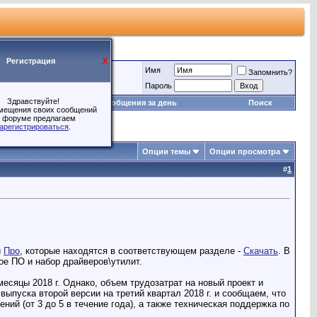
Регистрация
X
Имя
Запомнить?
Пароль
Здравствуйте!
Игры
Сообщения за день
Поиск
мещения своих сообщений
 форуме предлагаем
арегистрироваться
.
Опции темы
Опции просмотра
#
1
и
Про
, которые находятся в соответствующем разделе -
Скачать
. В
е ПО и набор драйверов\утилит.
сяцы 2018 г. Однако, объем трудозатрат на новый проект и
ыпуска второй версии на третий квартал 2018 г. и сообщаем, что
ий (от 3 до 5 в течение года), а также техническая поддержка по