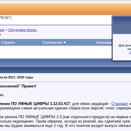
ние
>
Обсуждаем бизнес
ы
Справка
Сообщество
Календарь
Для раз
на
з
 на 2017, 2018 годы
оосенний" Привет!
ми.
ение ПО УМНЫЕ ЦИФРЫ 1.12.63.417
, для обеих редакций -
Стандарт
размещена самая актуальная единая сборка всех версий, плюс серверно
ок релиза ПО УМНЫЕ ЦИФРЫ 2.0 (как отдельного продукта) на первые ме
олько недооценен. Таким образом, исходя из реалий, мы сдвигаем срок в
ы мы будем заниматься еще 1 год. В это понятие входит выпуск обновлен