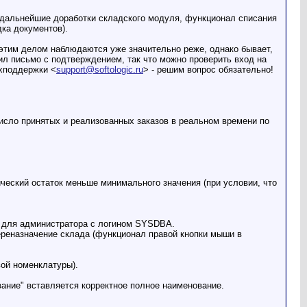
 дальнейшие доработки складского модуля, функционал списания
ка документов).
с этим делом наблюдаются уже значительно реже, однако бывает,
ил письмо с подтверждением, так что можно проверить вход на
ехподдержки <
support@softologic.ru
> - решим вопрос обязательно!
число принятых и реализованных заказов в реальном времени по
еский остаток меньше минимального значения (при условии, что
ко для администратора с логином SYSDBA.
реназначение склада (функционал правой кнопки мыши в
вой номенклатуры).
вание" вставляется корректное полное наименование.