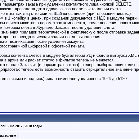
в параметрах заказа при удалении контактного лица кнопкой DELETE.
заказа - пропадала дата сдачи заказа после выставления счета.
 контактных лиц с тегами из Шаблонов писем (при генерации письма).
м в 1 копейку в ценах, при создании документов с НДС в модуле первич
ем списка макетов в параметрах компонента, после внесения нового мак
м номером счета в Журнале Заказов, после удаления счета.
 значения приладки теоретической в фактическую после отправке задани
торе - не всегда исчезали задачи после выполнения.
исях, возникавшая после удаления аккаунта.
огостраничной цифровой и офсетной печати.
ровки контента счетов в модуле бухгалтерии УЦ и файле выгрузки XML 
а в архив или расчет статус в фильтре теперь не меняется.
та в поле Заказчик (в параметрах заказа) - теперь выборка происходит с
допработах теперь есть возможность ставить отрицательное значение про
нтент письма и подпись) число символов увеличено с 1024 до 5120.
!
ланы на 2017, 2018 годы
вателям!