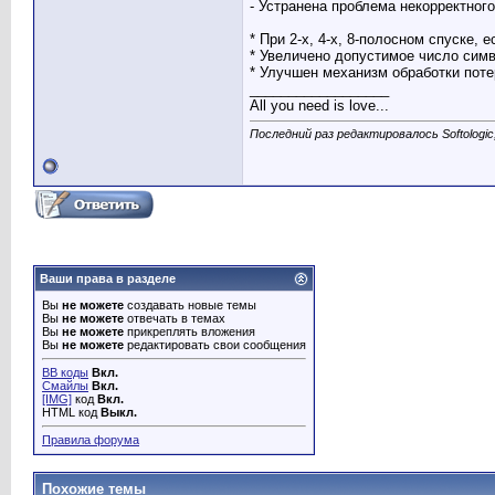
- Устранена проблема некорректног
* При 2-х, 4-х, 8-полосном спуске
* Увеличено допустимое число симв
* Улучшен механизм обработки поте
__________________
All you need is love...
Последний раз редактировалось Softologic
Ваши права в разделе
Вы
не можете
создавать новые темы
Вы
не можете
отвечать в темах
Вы
не можете
прикреплять вложения
Вы
не можете
редактировать свои сообщения
BB коды
Вкл.
Смайлы
Вкл.
[IMG]
код
Вкл.
HTML код
Выкл.
Правила форума
Похожие темы