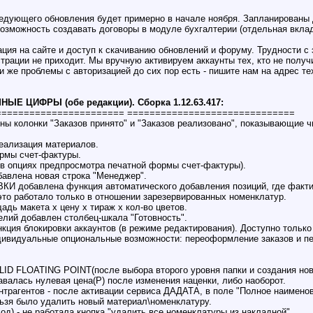
едующего обновления будет примерно в начале ноября. Запланированы
возможность создавать договоры в модуле бухгалтерии (отдельная вклад
рация на сайте и доступ к скачиванию обновлений и форуму. Трудности 
трации не приходит. Мы вручную активируем аккаунты тех, кто не получ
ли же проблемы с авторизацией до сих пор есть - пишите нам на адрес т
НЫЕ ЦИФРЫ (обе редакции). Сборка 1.12.63.417:
======================= ==============================
ены колонки "Заказов принято" и "Заказов реализовано", показывающие 
еализация материалов.
рмы счет-фактуры.
 в опциях предпросмотра печатной формы счет-фактуры).
бавлена новая строка "Менеджер".
КИ добавлена функция автоматического добавления позиций, где фактич
 это работало только в отношении зарезервированных номенклатур.
адь макета х цену х тираж х кол-во цветов.
елий добавлен столбец-шкала "Готовность".
кция блокировки аккаунтов (в режиме редактирования). Доступно толь
дивидуальные опциональные возможности: переоформление заказов и пе
LID FLOATING POINT(после выбора второго уровня папки и создания но
авалась нулевая цена(Р) после изменения наценки, либо наоборот.
онтрагентов - после активации сервиса ДАДАТА, в поле "Полное наимено
льзя было удалить новый материал\номенклатуру.
од) - не работала кнопка "удалить все номенклатуры из накладной".