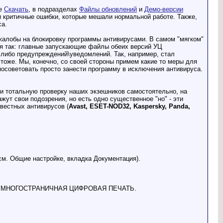
ле
Скачать
, в подразделах
Файлы обновлений
и
Демо-версии
 критичные ошибки, которые мешали нормальной работе. Также,
са.
жалобы на блокировку программы антивирусами. В самом "мягком"
тся так: главные запускающие файлы обеих версий УЦ
ких либо предупреждений\уведомлений. Так, например, стал
и тоже. Мы, конечно, со своей стороны примем какие то меры для
посоветовать просто занести программу в исключения антивируса.
ти тотальную проверку наших экзешников самостоятельно, на
ажут свои подозрения, но есть одно существенное "но" - эти
звестных антивирусов (
Avast, ESET-NOD32, Kaspersky, Panda,
см. Общие настройке, вкладка Документация).
оненте МНОГОСТРАНИЧНАЯ ЦИФРОВАЯ ПЕЧАТЬ.