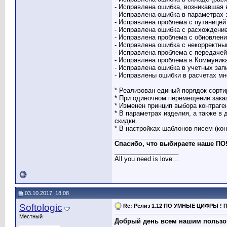
- Исправлена ошибка, возникавшая 
- Исправлена ошибка в параметрах 
- Исправлена проблема с путаницей
- Исправлена ошибка с расхождение
- Исправлена проблема с обновлени
- Исправлена ошибка с некорректны
- Исправлена проблема с передачей
- Исправлена проблема в Коммуника
- Исправлена ошибка в учетных зап
- Исправлены ошибки в расчетах мн
* Реализован единый порядок сорти
* При одиночном перемещении заказ
* Изменен принцип выбора контраген
* В параметрах изделия, а также в 
скидки.
* В настройках шаблонов писем (ко
_______________________________
Спасибо, что выбираете наше ПО
__________________
All you need is love...
03.10.2017, 18:08
Softologic
Re: Релиз 1.12 ПО УМНЫЕ ЦИФРЫ ! П
Местный
Добрый день всем нашим пользо