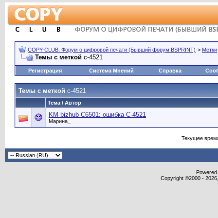
COPY-CLUB. Форум о цифровой печати (Бывший форум BSPRINT)
>
Метки
Темы с меткой
c-4521
Регистрация
Система Мнений
Справка
Соо
Темы с меткой
c-4521
Тема / Автор
KM bizhub C6501: ошибка С-4521
Марина_
Текущее врем
Powered b
Copyright ©2000 - 2026,