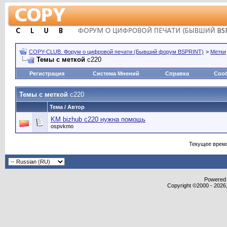
COPY-CLUB. Форум о цифровой печати (Бывший форум BSPRINT)
>
Метки
Темы с меткой
c220
Регистрация
Система Мнений
Справка
Соо
Темы с меткой
c220
Тема / Автор
KM bizhub c220 нужна помощь
ospvkmo
Текущее врем
Powered b
Copyright ©2000 - 2026,