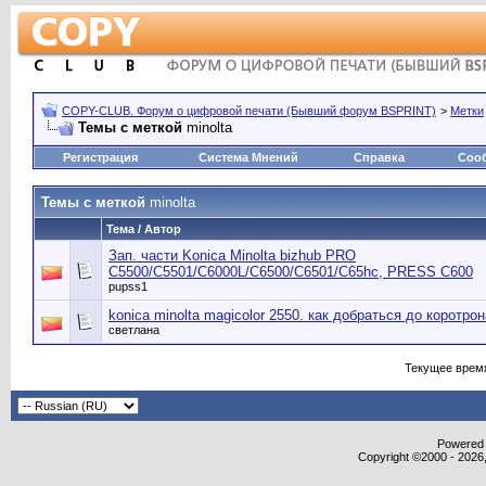
COPY-CLUB. Форум о цифровой печати (Бывший форум BSPRINT)
>
Метки
Темы с меткой
minolta
Регистрация
Система Мнений
Справка
Соо
Темы с меткой
minolta
Тема / Автор
Зап. части Konica Minolta bizhub PRO
С5500/C5501/C6000L/C6500/C6501/C65hc, PRESS C600
pupss1
konica minolta magicolor 2550. как добраться до коротро
светлана
Текущее врем
Powered b
Copyright ©2000 - 2026,