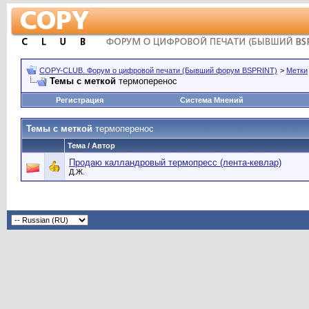
COPY-CLUB. Форум о цифровой печати (Бывший форум BSPRINT)
>
Метки
Темы с меткой
термоперенос
Регистрация
Система Мнений
Темы с меткой
термоперенос
Тема / Автор
Продаю калландровый термопресс (лента-кевлар)
Д.Ж.