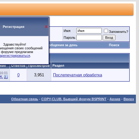
Регистрация
X
Имя
Запомнить?
Пароль
Здравствуйте!
Игры
Сообщения за день
Поиск
мещения своих сообщений
 форуме предлагаем
арегистрироваться
.
ние
Ответов
Просмотров
Раздел
16:01
0
3,951
Послепечатная обработка
Ж.
Обратная связь
-
COPY-CLUB. Бывший форум BSPRINT
-
Архив
-
Вверх